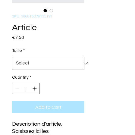
SKU: 366615376135191
Article
Price
€7.50
Taille
*
Quantity
*
Add to Cart
Description d'article. 
Saisissez ici les 